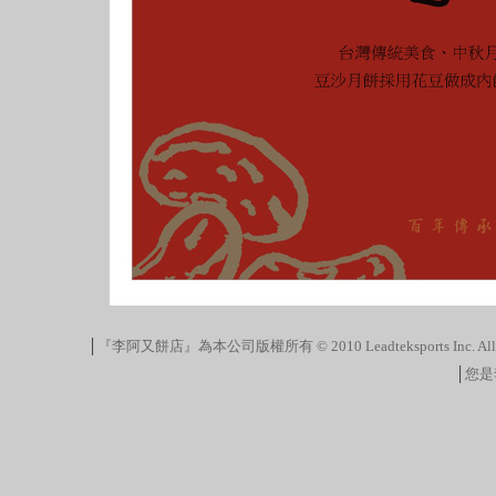
│
『李阿又餅店』為本公司版權所有 © 2010 Leadteksports Inc. All Ri
│
您是