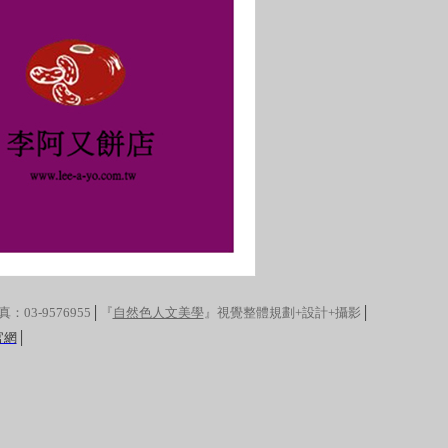
真
：
03-9576955
│
『
自然色人文美學
』視覺整體規劃+設計+攝影
│
官網
│