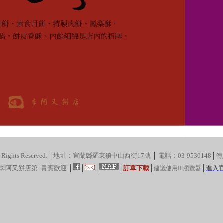
ghts Reserved.
│
地址：宜蘭縣羅東鎮中山西街17號
│
電話
：
03-9530148
│
傳
李阿又餅店第
貴賓歡迎
│
│
│
│
訂單下載
│
│
進入
建議使用IE瀏覽器